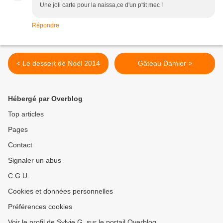
Une joli carte pour la naissa,ce d'un p'tit mec !
Répondre
< Le dessert de Noël 2014
Gâteau Damier >
Hébergé par Overblog
Top articles
Pages
Contact
Signaler un abus
C.G.U.
Cookies et données personnelles
Préférences cookies
Voir le profil de Sylvie G. sur le portail Overblog