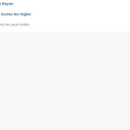
im Rayan
 toutes les règles
s les jeux vidéo
us choquant de Rockstar ? - Le scandale BULLY
e plus moche de Steam
du RÊVE tourne au CAUCHEMAR
pendant 8 heures
it… à tort
umiliés par un jeu vidéo
ire - Final Fantasy 8
ti un empire - Age of Empires
story DOFUS
tard, il crée l'un des pires jeux de tous les temps, MindsEye.