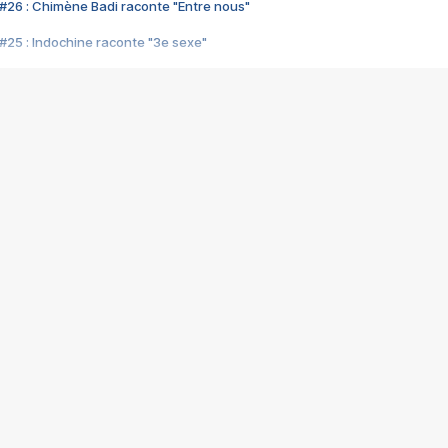
#26 : Chimène Badi raconte "Entre nous"
#25 : Indochine raconte "3e sexe"
#24 : Zaho raconte "C'est chelou"
#23 : Patrick Bruel raconte "Au café des délices"
#22 : Kyo raconte "Le chemin"
#21 : Nolwenn Leroy raconte "Cassé"
#20 : Patrick Hernandez raconte "Born to be alive"
#19 : Lorie raconte "Près de moi"
#18 : Michael Jones raconte "A nos actes manqués" (avec Jean-Jacque
#17 : Khaled raconte "Aïcha"
#16 : Corneille raconte "Parce qu'on vient de loin"
#15 : Indochine raconte "L'aventurier"
14 : Lorie raconte "Sur un air latino"