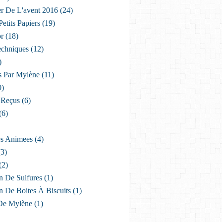
er De L'avent 2016
(24)
etits Papiers
(19)
or
(18)
echniques
(12)
)
s Par Mylène
(11)
0)
 Reçus
(6)
(6)
es Animees
(4)
3)
(2)
n De Sulfures
(1)
n De Boites À Biscuits
(1)
De Mylène
(1)