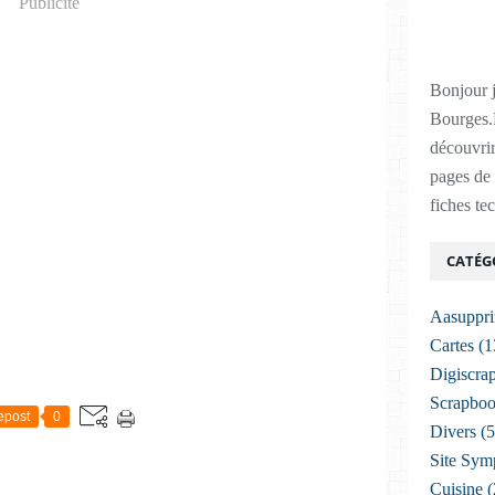
Publicité
Bonjour j
Bourges.
découvrir
pages de 
fiches te
CATÉG
Aasuppr
Cartes
(1
Digiscra
Scrapboo
epost
0
Divers
(5
Site Sym
Cuisine
(