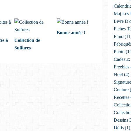
Calendri
Maj Les P
Livre D'
Fiches T
Bonne année !
Fimo
(11
tes à
Collection de
Fabriqué
Sulfures
Photo
(1
Cadeaux
Freebies
Noel
(4)
Signatur
Couture
(
Recettes
Collectio
Collectio
Dessins 
Défis
(1)