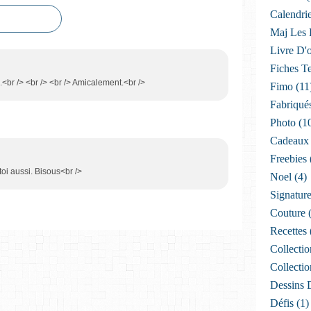
Calendri
Maj Les P
Livre D'
Fiches T
s.<br /> <br /> <br /> Amicalement.<br />
Fimo
(11
Fabriqué
Photo
(1
Cadeaux
Freebies
oi aussi. Bisous<br />
Noel
(4)
Signatur
Couture
(
Recettes
Collectio
Collectio
Dessins 
Défis
(1)