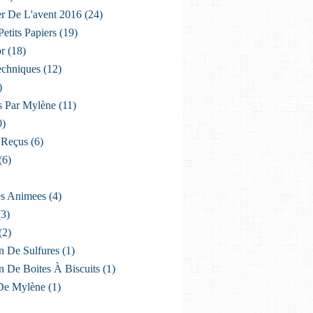
er De L'avent 2016
(24)
etits Papiers
(19)
or
(18)
echniques
(12)
)
s Par Mylène
(11)
0)
 Reçus
(6)
(6)
es Animees
(4)
3)
(2)
n De Sulfures
(1)
n De Boites À Biscuits
(1)
De Mylène
(1)