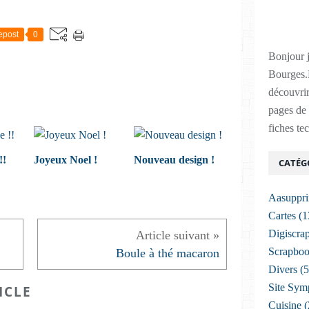
epost
0
Bonjour j
Bourges.
découvrir
pages de 
fiches te
!!
Joyeux Noel !
Nouveau design !
CATÉG
Aasuppr
Cartes
(1
Digiscra
Scrapboo
Boule à thé macaron
Divers
(5
Site Sym
ICLE
Cuisine
(