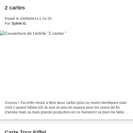
2 cartes
Publié le 20/09/2014 à 15:35
Par
Sylvie G.
Coucou ! J'ai enfin réussi a faire deux cartes (plus ou moins identiques mais
c'est 2 quand même lol) Je suis un peu en avance pour les voeux de fin
d'année mais vu mais grande production en ce moment il va bien me falloir 3
mois pour les faire lol
Carte Tour Eiffel