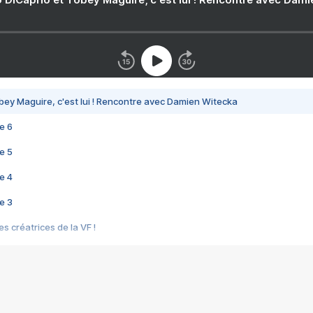
bey Maguire, c'est lui ! Rencontre avec Damien Witecka
e 6
e 5
e 4
e 3
s créatrices de la VF !
e 2
e 1
e Mektoub My Love arrive enfin ! Rencontre avec Shaïn Boumedine et Sal