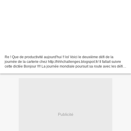
Re ! Que de productivité aujourd'hui !! lol Voici le deuxième défi de la
journée de la carterie chez http://hhhchallenges.blogspot.fr/ Il fallait suivre
cette dictée Bonjour !!!! La journée mondiale poursuit sa route avec les défis
avant première de l'équipe...
Publicité