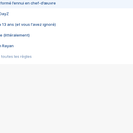
nsformé l’ennui en chef-d’œuvre
 DayZ
 a 13 ans (et vous l'avez ignoré)
e (littéralement)
im Rayan
 toutes les règles
s les jeux vidéo
us choquant de Rockstar ? - Le scandale BULLY
e plus moche de Steam
du RÊVE tourne au CAUCHEMAR
pendant 8 heures
it… à tort
umiliés par un jeu vidéo