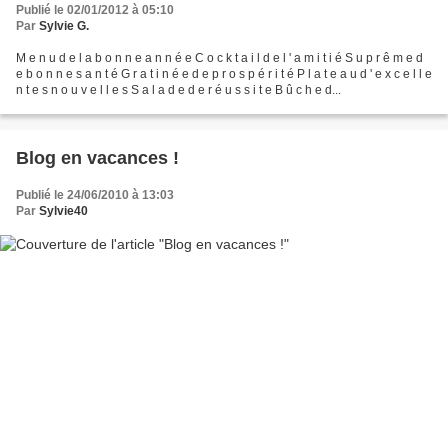
Publié le 02/01/2012 à 05:10
Par
Sylvie G.
M e n u d e l a b o n n e a n n é e C o c k t a i l d e l ' a m i t i é S u p r ê m e d
e b o n n e s a n t é G r a t i n é e d e p r o s p é r i t é P l a t e a u d ' e x c e l l e
n t e s n o u v e l l e s S a l a d e d e r é u s s i t e B û c h e d...
Blog en vacances !
Publié le 24/06/2010 à 13:03
Par
Sylvie40