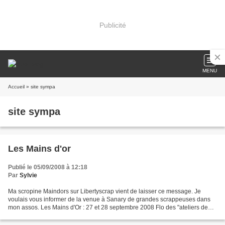
Publicité
MENU
Accueil
» site sympa
site sympa
Les Mains d'or
Publié le 05/09/2008 à 12:18
Par
Sylvie
Ma scropine Maindors sur Libertyscrap vient de laisser ce message. Je
voulais vous informer de la venue à Sanary de grandes scrappeuses dans
mon assos. Les Mains d'Or : 27 et 28 septembre 2008 Flo des "ateliers de
Flo" pour un album vintage (2 jours)...