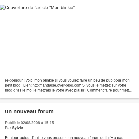
re-bonjour ! Voici mon blinkie si vous voulez faire un peu de pub pour mon
petit blog ! Lien: http://landaise.over-blog.com Si vous le mettez sur votre
blog dites le moi je mettrais le votre avec plaisir ! Comment faire pour mette
le blinkie ? faire un...
un nouveau forum
Publié le 02/08/2008 à 15:15
Par
Sylvie
Bonjour, aujourd'hui je vous presente un nouveau forum ou il n'y a pas