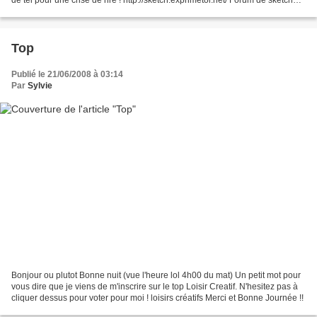
de tel pour une crise de rire ! http://sketch.exprimetoi.net/ Forum de sketch
une vraie mine d'or ! http://www.smiliz.fr/gs.php...
Top
Publié le 21/06/2008 à 03:14
Par
Sylvie
Bonjour ou plutot Bonne nuit (vue l'heure lol 4h00 du mat) Un petit mot pour
vous dire que je viens de m'inscrire sur le top Loisir Creatif. N'hesitez pas à
cliquer dessus pour voter pour moi ! loisirs créatifs Merci et Bonne Journée !!