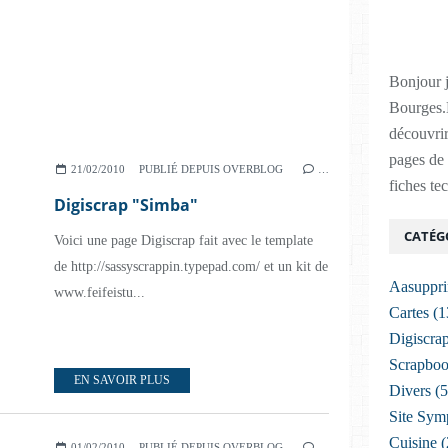
Bonjour j
Bourges.
découvrir
pages de 
21/02/2010
PUBLIÉ DEPUIS OVERBLOG
…
fiches te
Digiscrap "Simba"
CATÉG
Voici une page Digiscrap fait avec le template
de http://sassyscrappin.typepad.com/ et un kit de
Aasuppr
www.feifeistu...
Cartes
(1
Digiscra
Scrapboo
EN SAVOIR PLUS
Divers
(5
Site Sym
Cuisine
(
01/02/2010
PUBLIÉ DEPUIS OVERBLOG
…