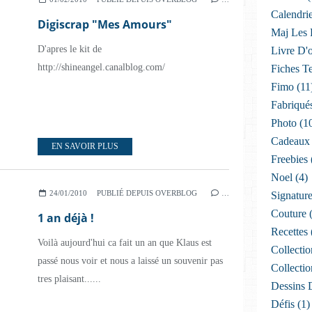
Calendri
Digiscrap "Mes Amours"
Maj Les P
D'apres le kit de
Livre D'
http://shineangel.canalblog.com/
Fiches T
Fimo
(11
Fabriqué
Photo
(1
Cadeaux
EN SAVOIR PLUS
Freebies
Noel
(4)
24/01/2010
PUBLIÉ DEPUIS OVERBLOG
…
Signatur
Couture
(
1 an déjà !
Recettes
Voilà aujourd'hui ca fait un an que Klaus est
Collectio
passé nous voir et nous a laissé un souvenir pas
Collectio
tres plaisant......
Dessins 
Défis
(1)