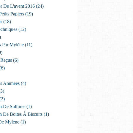
er De L'avent 2016
(24)
etits Papiers
(19)
or
(18)
echniques
(12)
)
s Par Mylène
(11)
0)
 Reçus
(6)
(6)
es Animees
(4)
3)
(2)
n De Sulfures
(1)
n De Boites À Biscuits
(1)
De Mylène
(1)